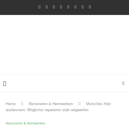
Home
Renovieren & Heimwerken
Morsches Holz
ausbessern: Möglichst reparieren statt wegwerfen
Renovieren & Heimwerken